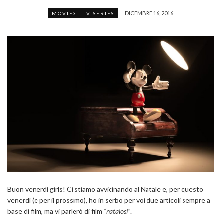
DICEMBRE 16, 2016
MOVIES - TV SERIES
Buon venerdì girls! Ci stiamo avvicinando al Natale e, per questo
venerdì (e per il prossimo), ho in serbo per voi due articoli sempre a
base di film, ma vi parlerò di film
“natalosi”
.