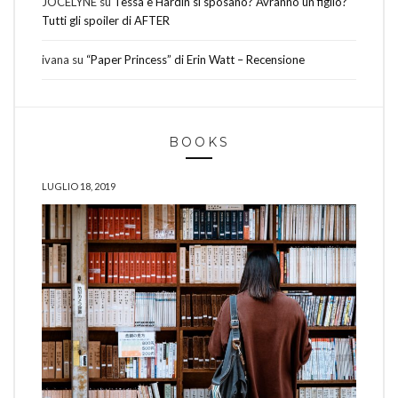
JOCELYNE
su
Tessa e Hardin si sposano? Avranno un figlio?
Tutti gli spoiler di AFTER
ivana
su
“Paper Princess” di Erin Watt – Recensione
BOOKS
LUGLIO 18, 2019