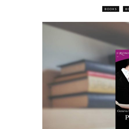
BOOKS
B