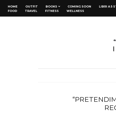
HOME
OUTFIT
BOOKS
COMING SOON
LIBRI A 5 
FOOD
TRAVEL
FITNESS
WELLNESS
“PRETENDIMI
RE