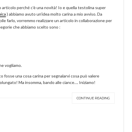
 articolo perché c’è una novità! Io e quella testolina super
mica
) abbiamo avuto un’idea molto carina a mio avviso. Da
bile farlo, vorremmo realizzare un articolo in collaborazione per
ategorie che abbiamo scelto sono :
he vogliamo.
to fosse una cosa carina per segnalarvi cosa può valere
rolungato! Ma insomma, bando alle ciance…. Iniziamo!
CONTINUE READING