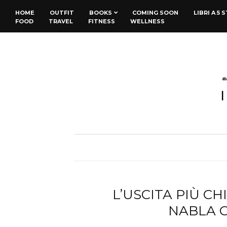
HOME
OUTFIT
BOOKS
COMING SOON
LIBRI A 5 
FOOD
TRAVEL
FITNESS
WELLNESS
L’USCITA PIÙ C
NABLA C