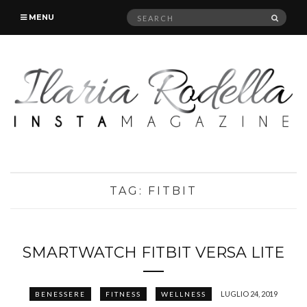
Search
SEAR
MENU
for:
TAG:
FITBIT
SMARTWATCH FITBIT VERSA LITE
LUGLIO 24, 2019
BENESSERE
FITNESS
WELLNESS