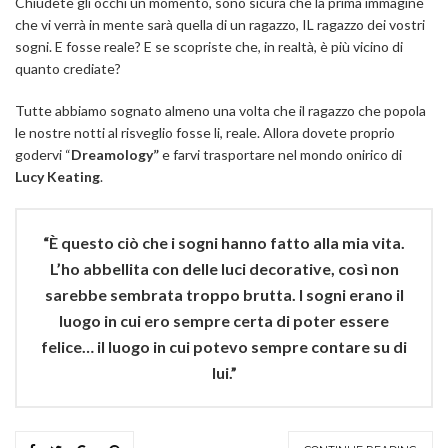
Chiudete gli occhi un momento, sono sicura che la prima immagine
che vi verrà in mente sarà quella di un ragazzo, IL ragazzo dei vostri
sogni. E fosse reale? E se scopriste che, in realtà, è più vicino di
quanto crediate?
Tutte abbiamo sognato almeno una volta che il ragazzo che popola
le nostre notti al risveglio fosse li, reale. Allora dovete proprio
godervi “
Dreamology”
e farvi trasportare nel mondo onirico di
Lucy Keating
.
“È questo ciò che i sogni hanno fatto alla mia vita.
L’ho abbellita con delle luci decorative, così non
sarebbe sembrata troppo brutta. I sogni erano il
luogo in cui ero sempre certa di poter essere
felice… il luogo in cui potevo sempre contare su di
lui.”