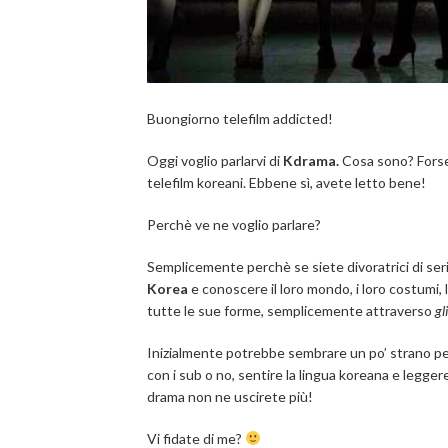
Buongiorno telefilm addicted!
Oggi voglio parlarvi di
Kdrama.
Cosa sono? Forse 
telefilm koreani. Ebbene sì, avete letto bene!
Perchè ve ne voglio parlare?
Semplicemente perchè se siete divoratrici di ser
Korea
e conoscere il loro mondo, i loro costumi,
tutte le sue forme, semplicemente attraverso
gl
Inizialmente potrebbe sembrare un po’ strano per
con i sub o no, sentire la lingua koreana e legge
drama non ne uscirete più!
Vi fidate di me?