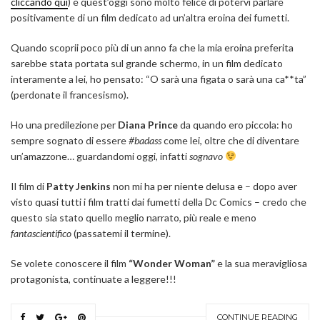
cliccando qui
) e quest’oggi sono molto felice di potervi parlare
positivamente di un film dedicato ad un’altra eroina dei fumetti.
Quando scoprii poco più di un anno fa che la mia eroina preferita
sarebbe stata portata sul grande schermo, in un film dedicato
interamente a lei, ho pensato: “O sarà una figata o sarà una ca**ta”
(perdonate il francesismo).
Ho una predilezione per
Diana Prince
da quando ero piccola: ho
sempre sognato di essere
#badass
come lei, oltre che di diventare
un’amazzone… guardandomi oggi, infatti
sognavo
Il film di
Patty Jenkins
non mi ha per niente delusa e – dopo aver
visto quasi tutti i film tratti dai fumetti della Dc Comics – credo che
questo sia stato quello meglio narrato, più reale e meno
fantascientifico
(passatemi il termine).
Se volete conoscere il film
“Wonder Woman”
e la sua meravigliosa
protagonista, continuate a leggere!!!
CONTINUE READING