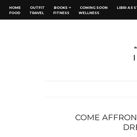
HOME
OUTFIT
BOOKS
COMING SOON
LIBRI A 5 
FOOD
TRAVEL
FITNESS
WELLNESS
COME AFFRON
DRE