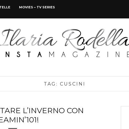
STELLE
MOVIES – TV SERIES
TAG:
CUSCINI
TARE L’INVERNO CON
AMIN’101!