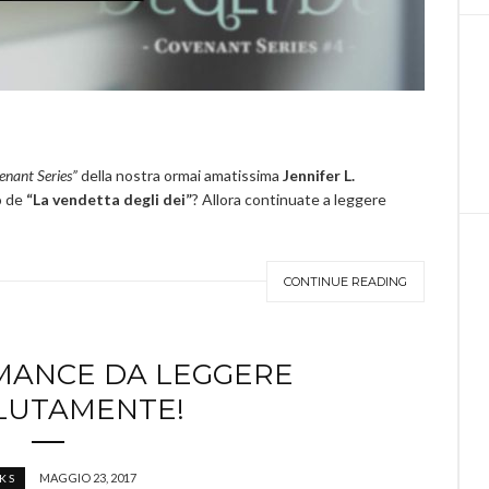
enant Series”
della nostra ormai amatissima
Jennifer L.
o de
“La vendetta degli dei”
? Allora continuate a leggere
CONTINUE READING
OMANCE DA LEGGERE
LUTAMENTE!
MAGGIO 23, 2017
KS