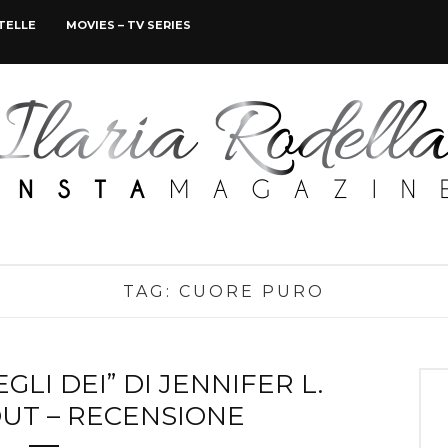
STELLE
MOVIES – TV SERIES
TAG:
CUORE PURO
LI DEI” DI JENNIFER L.
UT – RECENSIONE