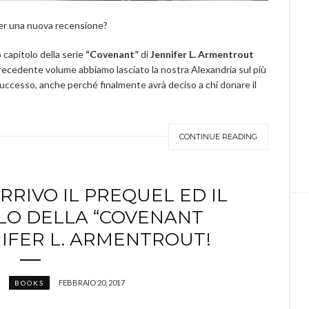
per una nuova recensione?
o capitolo della serie
“Covenant”
di
Jennifer L. Armentrout
precedente volume abbiamo lasciato la nostra Alexandria sul più
 successo, anche perché finalmente avrà deciso a chi donare il
CONTINUE READING
RRIVO IL PREQUEL ED IL
LO DELLA “COVENANT
NIFER L. ARMENTROUT!
FEBBRAIO 20, 2017
BOOKS