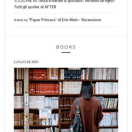
JOCELYNE
su
Tessa e Hardin si sposano? Avranno un figlio?
Tutti gli spoiler di AFTER
ivana
su
“Paper Princess” di Erin Watt – Recensione
BOOKS
LUGLIO 18, 2019