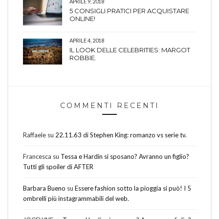
APRILE 9, 2018
5 CONSIGLI PRATICI PER ACQUISTARE
ONLINE!
APRILE 4, 2018
IL LOOK DELLE CELEBRITIES: MARGOT
ROBBIE.
COMMENTI RECENTI
Raffaele
su
22.11.63 di Stephen King: romanzo vs serie tv.
Francesca
su
Tessa e Hardin si sposano? Avranno un figlio?
Tutti gli spoiler di AFTER
Barbara Bueno
su
Essere fashion sotto la pioggia si può! I 5
ombrelli più instagrammabili del web.