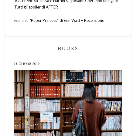
JOCELYNE
su
Tessa e Hardin si sposano? Avranno un figlio?
Tutti gli spoiler di AFTER
ivana
su
“Paper Princess” di Erin Watt – Recensione
BOOKS
LUGLIO 18, 2019