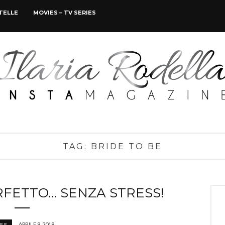
STELLE
MOVIES – TV SERIES
TAG:
BRIDE TO BE
FETTO… SENZA STRESS!
APRILE 9, 2018
IFE