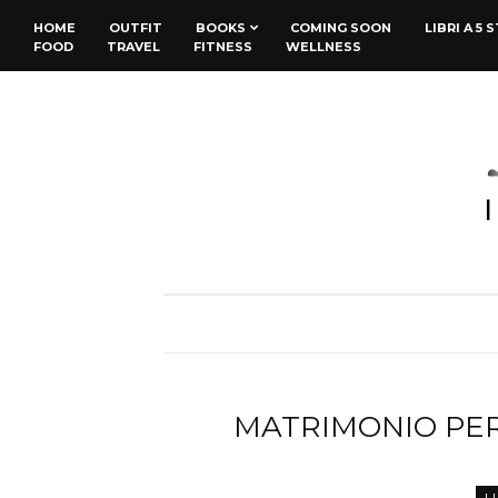
HOME
OUTFIT
BOOKS
COMING SOON
LIBRI A 5 
FOOD
TRAVEL
FITNESS
WELLNESS
MATRIMONIO PER
L