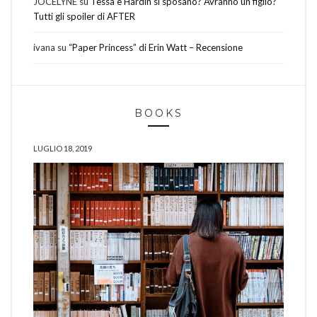
JOCELYNE
su
Tessa e Hardin si sposano? Avranno un figlio?
Tutti gli spoiler di AFTER
ivana
su
“Paper Princess” di Erin Watt – Recensione
BOOKS
LUGLIO 18, 2019