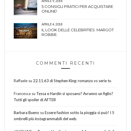
APRILE 9, 2018
5 CONSIGLI PRATICI PER ACQUISTARE
ONLINE!
APRILE 4, 2018
IL LOOK DELLE CELEBRITIES: MARGOT
ROBBIE.
COMMENTI RECENTI
Raffaele
su
22.11.63 di Stephen King: romanzo vs serie tv.
Francesca
su
Tessa e Hardin si sposano? Avranno un figlio?
Tutti gli spoiler di AFTER
Barbara Bueno
su
Essere fashion sotto la pioggia si può! I 5
ombrelli più instagrammabili del web.