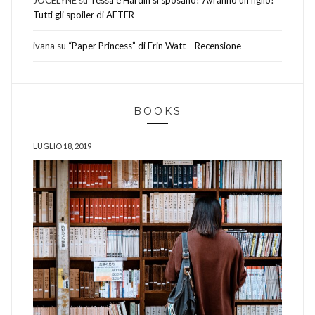
JOCELYNE
su
Tessa e Hardin si sposano? Avranno un figlio?
Tutti gli spoiler di AFTER
ivana
su
“Paper Princess” di Erin Watt – Recensione
BOOKS
LUGLIO 18, 2019