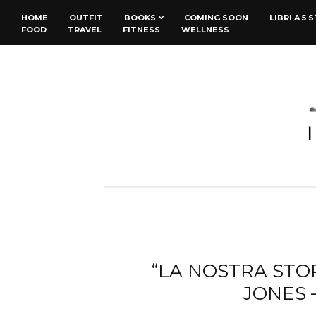
HOME
OUTFIT
BOOKS
COMING SOON
LIBRI A 5 
FOOD
TRAVEL
FITNESS
WELLNESS
“LA NOSTRA STOR
JONES 