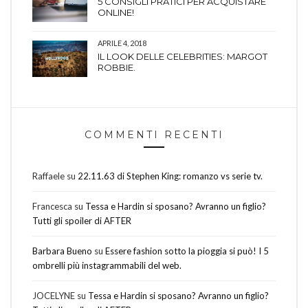
5 CONSIGLI PRATICI PER ACQUISTARE
ONLINE!
APRILE 4, 2018
IL LOOK DELLE CELEBRITIES: MARGOT
ROBBIE.
COMMENTI RECENTI
Raffaele
su
22.11.63 di Stephen King: romanzo vs serie tv.
Francesca
su
Tessa e Hardin si sposano? Avranno un figlio?
Tutti gli spoiler di AFTER
Barbara Bueno
su
Essere fashion sotto la pioggia si può! I 5
ombrelli più instagrammabili del web.
JOCELYNE
su
Tessa e Hardin si sposano? Avranno un figlio?