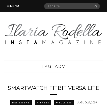
Search
SEAR
MENU
for:
TAG:
ADV
SMARTWATCH FITBIT VERSA LITE
LUGLIO 24, 2019
BENESSERE
FITNESS
WELLNESS