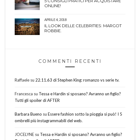
5 CONSIGLI PRATICI PER ACQUISTARE
ONLINE!
APRILE 4, 2018
IL LOOK DELLE CELEBRITIES: MARGOT
ROBBIE.
COMMENTI RECENTI
Raffaele
su
22.11.63 di Stephen King: romanzo vs serie tv.
Francesca
su
Tessa e Hardin si sposano? Avranno un figlio?
Tutti gli spoiler di AFTER
Barbara Bueno
su
Essere fashion sotto la pioggia si può! I 5
ombrelli più instagrammabili del web.
JOCELYNE
su
Tessa e Hardin si sposano? Avranno un figlio?