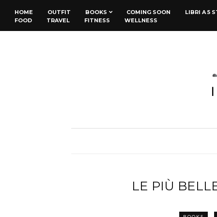
HOME
OUTFIT
BOOKS
COMING SOON
LIBRI A 5 
FOOD
TRAVEL
FITNESS
WELLNESS
LE PIÙ BELLE
BOOKS